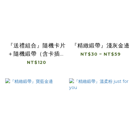
『送禮組合』隨機卡片
『精緻緞帶』淺灰金邊
＋隨機緞帶（含卡插一
NT$30 ~ NT$59
支）
NT$120