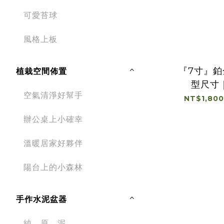
可愛苔球
風格上板
『7寸』
植栽空間佈置
型尺寸
空氣清淨好幫手
NT$1,800
辦公桌上小確幸
溫暖居家好夥伴
陽台上的小森林
手作水泥盆器
純。原。泥