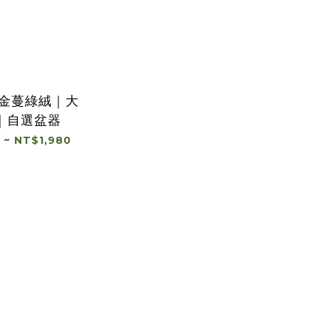
鉑金蔓綠絨｜大
｜自選盆器
 ~ NT$1,980