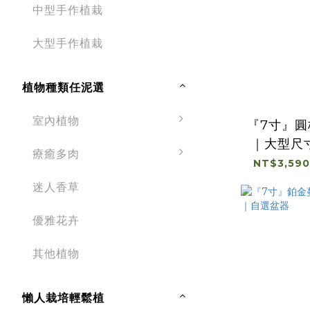
中型手作植栽
大型手作植栽
植物種類任泥選
室內植物
『7寸』
｜大型尺
療癒多肉
NT$3,590
迷人香草
優雅花卉
其他植物
懶人栽培輕鬆植