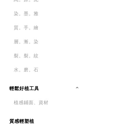
染。墨。雅
質。手。繪
層。漸。染
裂。裂。紋
水。磨。石
輕鬆好植工具
植感鋪面、資材
質感輕塑植