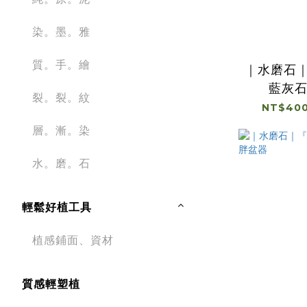
染。墨。雅
質。手。繪
｜水磨石
藍灰
裂。裂。紋
NT$400
層。漸。染
水。磨。石
輕鬆好植工具
植感鋪面、資材
質感輕塑植