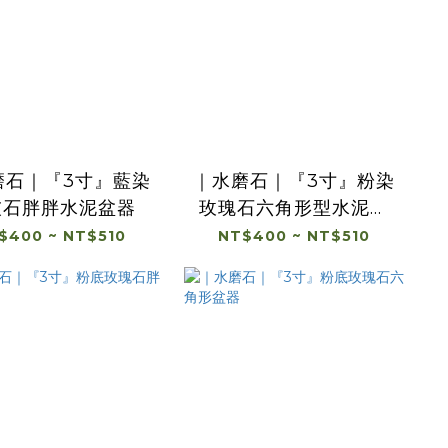
磨石｜『3寸』藍染
｜水磨石｜『3寸』粉染
灰石胖胖水泥盆器
玫瑰石六角形型水泥盆
器
$400 ~ NT$510
NT$400 ~ NT$510