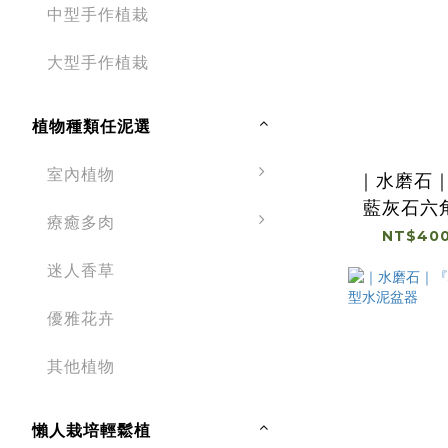
中型手作植栽
大型手作植栽
植物種類任泥選
室內植物
｜水磨石
藍灰石六
療癒多肉
NT$400
迷人香草
優雅花卉
其他植物
懶人栽培輕鬆植