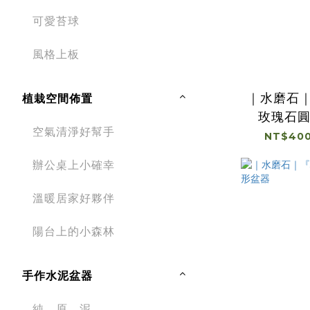
可愛苔球
風格上板
｜水磨石
植栽空間佈置
玫瑰石
空氣清淨好幫手
NT$400
辦公桌上小確幸
溫暖居家好夥伴
陽台上的小森林
手作水泥盆器
純。原。泥