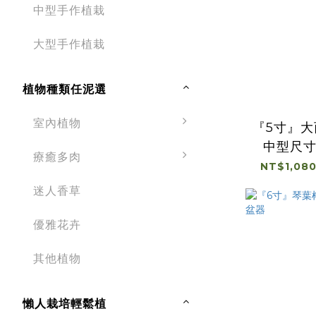
中型手作植栽
大型手作植栽
植物種類任泥選
室內植物
『5寸』
中型尺
療癒多肉
NT$1,080
迷人香草
優雅花卉
其他植物
懶人栽培輕鬆植