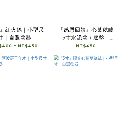
寸』紅火鶴｜小型尺
『感恩回饋』心葉毬蘭
寸｜自選盆器
｜3寸水泥盆＋底盤｜不
挑款
$400 ~ NT$450
NT$450