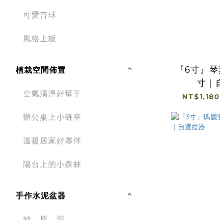
可愛苔球
風格上板
『6寸』
植栽空間佈置
寸｜
空氣清淨好幫手
NT$1,180
辦公桌上小確幸
溫暖居家好夥伴
陽台上的小森林
手作水泥盆器
純。原。泥