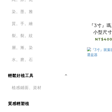
染。墨。雅
質。手。繪
『3寸』
小型尺
裂。裂。紋
NT$400
層。漸。染
水。磨。石
輕鬆好植工具
植感鋪面、資材
質感輕塑植