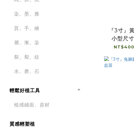
染。墨。雅
質。手。繪
『3寸』
小型尺
層。漸。染
NT$400
裂。裂。紋
水。磨。石
輕鬆好植工具
植感鋪面、資材
質感輕塑植