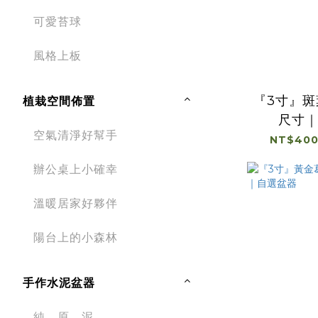
可愛苔球
風格上板
『3寸』
植栽空間佈置
尺寸
空氣清淨好幫手
NT$400
辦公桌上小確幸
溫暖居家好夥伴
陽台上的小森林
手作水泥盆器
純。原。泥