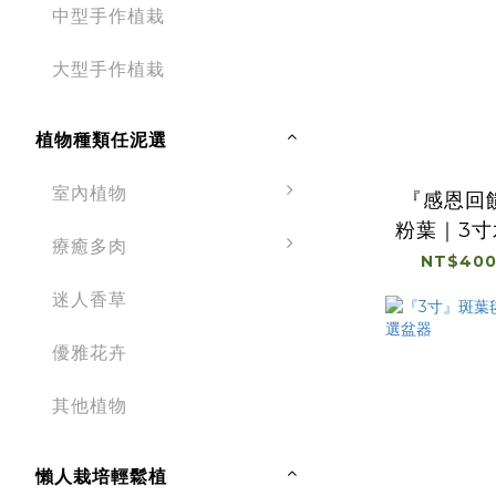
中型手作植栽
大型手作植栽
植物種類任泥選
室內植物
『感恩回
粉葉｜3
療癒多肉
｜
NT$400
迷人香草
優雅花卉
其他植物
懶人栽培輕鬆植