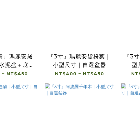
饋』瑪麗安黛
『3寸』瑪麗安黛粉葉｜
『3
寸水泥盆＋底盤
小型尺寸｜自選盆器
型
不挑款
 ~ NT$450
NT$400 ~ NT$450
NT