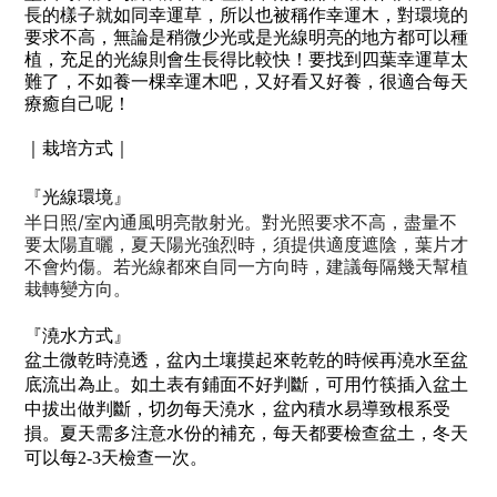
長的樣子就如同幸運草，所以也被稱作幸運木，對環境的
要求不高，無論是稍微少光或是光線明亮的地方都可以種
植，充足的光線則會生長得比較快！要找到四葉幸運草太
難了，不如養一棵幸運木吧，又好看又好養，很適合每天
療癒自己呢！
｜栽培方式｜
『
光線環境』
/
半日照
室內通風明亮散射光。對光照要求不高，盡量不
要太陽直曬，夏天陽光強烈時，須提供適度遮陰，葉片才
不會灼傷。若光線都來自同一方向時，建議每隔幾天幫植
栽轉變方向。
『澆水方式』
盆土微乾時澆透，盆內土壤摸起來乾乾的時候再澆水至盆
底流出為止。如土表有鋪面不好判斷，可用竹筷插入盆土
中拔出做判斷，切勿每天澆水，盆內積水易導致根系受
損。夏天需多注意水份的補充，每天都要檢查盆土，冬天
可以每2-3天檢查一次。