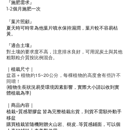
『施肥需求』
1-2
個月施肥一次
『
葉片照顧』
夏天時可時常為他葉片噴水保持濕潤，葉片較不容易枯
黃。
『適合土壤』
對土壤的要求度不高，注意排水良好，可用泥炭土與其他
粗顆粒介質按比例混合。
｜植栽尺寸｜
盆器＋植物約15~20公分，每棵植物的高度會有些許不
同唷！
(
植物生長狀況易受環境因素影響，實際大小請以收到實
)
體植栽為準
｜商品內容｜
植栽+質感塑膠
盆
皆為完整植栽出貨，到貨不需額外動手
移盆
...
購買植栽皆隨機附贈火山岩、樹皮
等質感鋪面，可以個