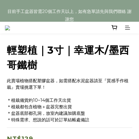
目前手工盆器皆需20個工作天以上，如有急單請先與我們聯絡 謝
目前手工盆器皆需20個工作天以上，如有急單請先與我們聯絡 謝
謝您
謝您
Welcome
輕塑植｜3寸｜幸運木/墨西
目前手工盆器皆需20個工作天以上，如有急單請先與我們聯絡 謝
謝您
哥鐵樹
此賣場植物搭配塑膠盆器，如需搭配水泥盆器請至『質感手作植
栽』賣場挑選下單！
＊植栽備貨約10~14個工作天出貨
＊植栽都包含植物＋盆器完整出貨
＊盆器底部都孔洞，放室內建議加購底盤
＊特殊需求、想說的話可於訂單結帳處備註
NT$129