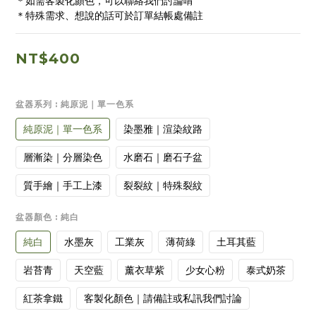
＊如需客製化顏色，可以聯絡我們討論唷
＊特殊需求、想說的話可於訂單結帳處備註
NT$400
盆器系列
: 純原泥｜單一色系
純原泥｜單一色系
染墨雅｜渲染紋路
層漸染｜分層染色
水磨石｜磨石子盆
質手繪｜手工上漆
裂裂紋｜特殊裂紋
盆器顏色
: 純白
純白
水墨灰
工業灰
薄荷綠
土耳其藍
岩苔青
天空藍
薰衣草紫
少女心粉
泰式奶茶
紅茶拿鐵
客製化顏色｜請備註或私訊我們討論