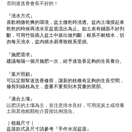
否則迷迭香會長不好的！
『澆水方式』
喜歡稍微乾爽的環境，盆土微乾時澆透。盆內土壤摸起來
乾乾的時候再澆水至盆底流出為止。如土表有鋪面不好判
斷，可用竹筷插入盆土中拔出做判斷，根系不耐積水，切
勿每天澆水，盆內積水易導致根系受損。
『施肥需求』
建議每隔一個月施肥一次，給予迷迭香足夠的生長養分。
『
葉片照顧』
可以定期幫迷迭香修剪，讓新的枝條有足夠的生長空間，
修剪到綠枝為主，盡量不要剪到木質畫的莖部。
『適合土壤』
以肥沃的土壤為主，並注意排水良好，可用泥炭土或培養
土與其他粗顆粒介質按比例混合。
｜植栽尺寸｜
盆器款式及尺寸請參考『手作水泥盆器』