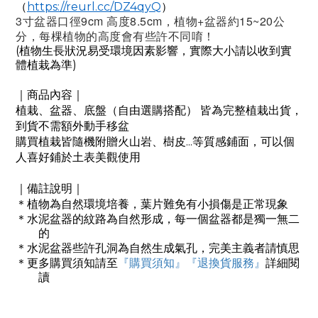
https://reurl.cc/DZ4qyQ
（
）
3寸盆器口徑9cm 高度8.5cm，植物+盆器約15~20公
分，每棵植物的高度會有些許不同唷！
(
植物生長狀況易受環境因素影響，實際大小請以收到實
)
體植栽為準
｜商品內容｜
植栽、盆器、底盤（自由選購搭配）
皆為完整植栽出貨，
到貨不需額外動手移盆
...
購買植栽皆隨機附贈火山岩、樹皮
等質感鋪面，可以個
人喜好鋪於土表美觀使用
｜備註說明｜
＊
植物為自然環境培養，葉片難免有小損傷是正常現象
＊
水泥盆器的紋路為自然形成，每一個盆器都是獨一無二
的
＊
水泥盆器些許孔洞為自然生成氣孔，完美主義者請慎思
＊
更多購買須知請至
『購買須知』
『退換貨服務』
詳細閱
讀