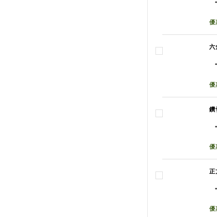
優
六
優
鑽
優
正
優