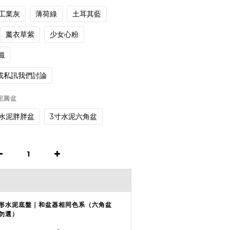
工業灰
薄荷綠
土耳其藍
薰衣草紫
少女心粉
鐵
或私訊我們討論
水泥圓盆
寸水泥胖胖盆
3寸水泥六角盆
形水泥底盤｜和盆器相同色系（六角盆
勿選）