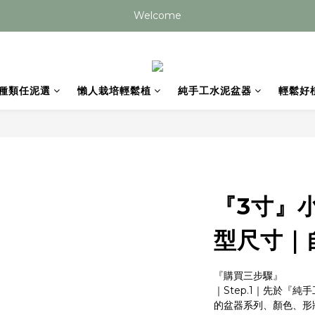
目前手工盆器皆需20個工作天以上，如有急單請先與我們聯絡 謝謝您
Welcome
目前手工盆器皆需20個工作天以上，如有急單請先與我們聯絡 謝謝您
種類任泥選
懶人栽培輕鬆植
純手工水泥盆器
輕鬆好
『3寸』
型尺寸｜
『購買三步驟』
｜Step.1｜先於『
的盆器系列、顏色、形