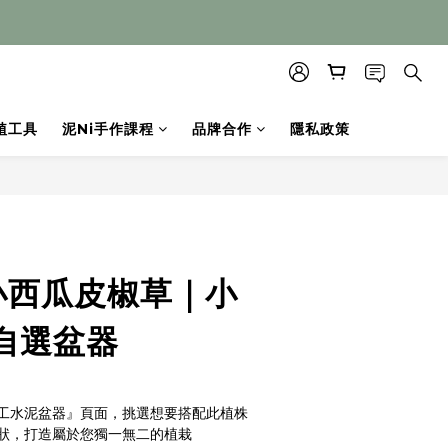
植工具
泥Ni手作課程
品牌合作
隱私政策
小西瓜皮椒草｜小
自選盆器
純手工水泥盆器』頁面，挑選想要搭配此植株
狀，打造屬於您獨一無二的植栽