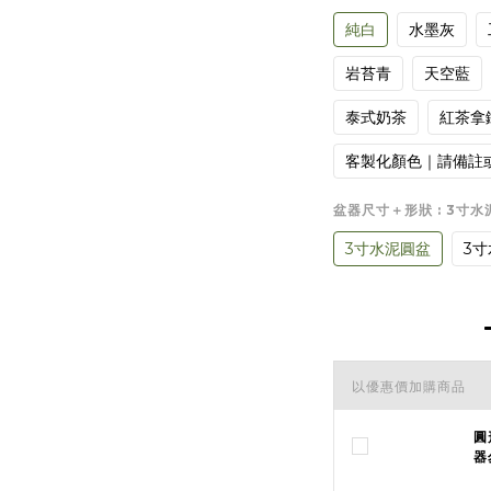
純白
水墨灰
岩苔青
天空藍
泰式奶茶
紅茶拿
客製化顏色｜請備註
盆器尺寸＋形狀
: 3寸
3寸水泥圓盆
3
以優惠價加購商品
圓
器