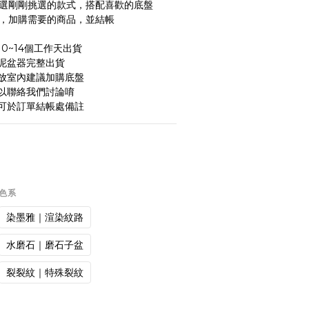
面點選剛剛挑選的款式，搭配喜歡的底盤
物車，加購需要的商品，並結帳
0~14個工作天出貨
泥盆器完整出貨
放室內建議加購底盤
以聯絡我們討論唷
可於訂單結帳處備註
一色系
染墨雅｜渲染紋路
水磨石｜磨石子盆
裂裂紋｜特殊裂紋