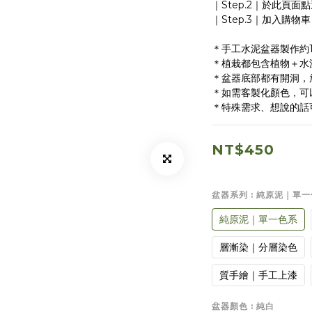
｜Step.2｜於此頁
｜Step.3｜加入購
＊手工水泥盆器製作約1
＊植栽都包含植物＋水
＊盆器底部都有開洞，
＊如需客製化顏色，可
＊特殊需求、想說的話
NT$450
盆器系列
: 純原泥｜單
純原泥｜單一色系
層漸染｜分層染色
質手繪｜手工上漆
盆器顏色
: 純白