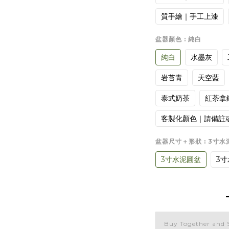
質手繪｜手工上漆
盆器顏色
: 純白
純白
水墨灰
岩苔青
天空藍
泰式奶茶
紅茶拿
客製化顏色｜請備註
盆器尺寸＋形狀
: 3寸
3寸水泥圓盆
3
Buy Together and 