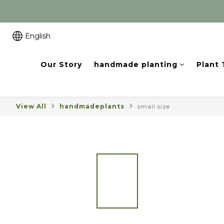
English
Our Story
handmade planting
Plant
View All
handmadeplants
small size