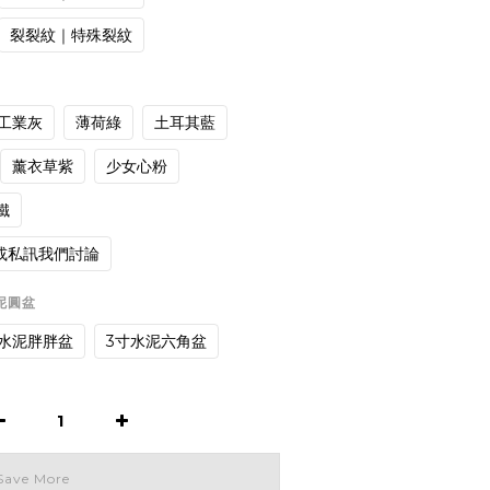
裂裂紋｜特殊裂紋
工業灰
薄荷綠
土耳其藍
薰衣草紫
少女心粉
鐵
或私訊我們討論
水泥圓盆
寸水泥胖胖盆
3寸水泥六角盆
Save More