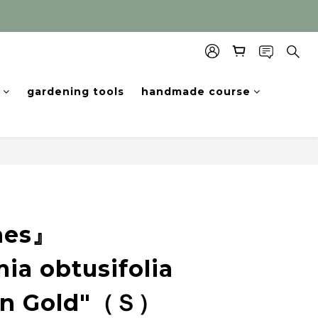
gardening tools
handmade course
hes』
ia obtusifolia
en Gold"（Ｓ）