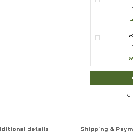
S
S
S
ditional details
Shipping & Pay