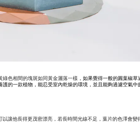
黃綠色相間的塊斑如同黃金灑落一樣
，如果覺得一般的圓葉椒草
養護的一款植物，能忍受室內乾燥的環境，並且能夠過濾空氣中
可以讓他長得更茂密漂亮，若長時間光線不足，葉片的色澤會變