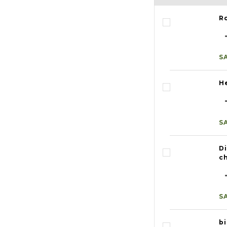
R
S
H
S
D
c
S
b