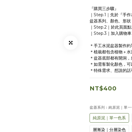
『購買三步驟』
｜Step.1｜先於『
盆器系列、顏色、形狀
｜Step.2｜於此頁
｜Step.3｜加入購
＊手工水泥盆器製作約1
＊植栽都包含植物＋水
＊盆器底部都有開洞，
＊如需客製化顏色，可
＊特殊需求、想說的話
NT$400
盆器系列
: 純原泥｜單
純原泥｜單一色系
層漸染｜分層染色