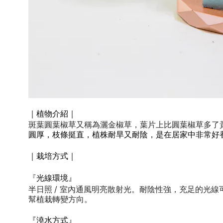
｜植物介紹｜
斑葉圓葉椒草又稱為灑金椒草，葉片上比圓葉椒草多了
圓厚，枝條挺直，植株耐旱又耐陰，是在居家中非常好
｜栽培方式｜
『
光線環境』
/
半日照
室內通風明亮散射光。耐陰性強，
充足的光線
幫植栽轉變方向。
『澆水方式』