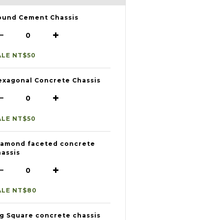
ound Cement Chassis
ALE NT$50
exagonal Concrete Chassis
ALE NT$50
iamond faceted concrete
hassis
ALE NT$80
ig Square concrete chassis