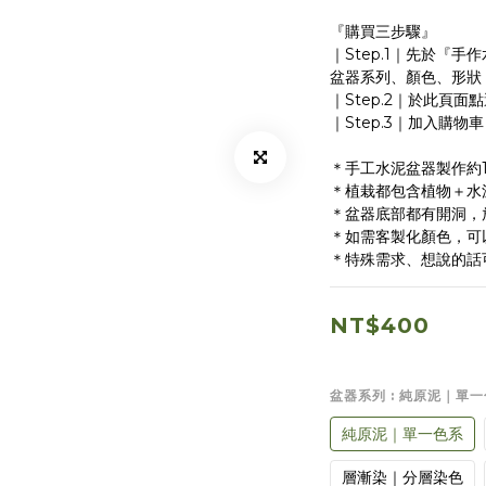
『購買三步驟』
｜Step.1｜先於『
盆器系列、顏色、形狀
｜Step.2｜於此頁
｜Step.3｜加入購
＊手工水泥盆器製作約1
＊植栽都包含植物＋水
＊盆器底部都有開洞，
＊如需客製化顏色，可
＊特殊需求、想說的話
NT$400
盆器系列
: 純原泥｜單
純原泥｜單一色系
層漸染｜分層染色