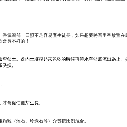
、香氣濃郁，日照不足容易產生徒長，如果想要將百里香放置在
香會長不好的！
檢查盆土。盆內土壤摸起來乾乾的時候再澆水至盆底流出為止。
系受損。
分。
，才會促使側芽生長。
粗顆粒（蛭石、珍珠石等）介質按比例混合。