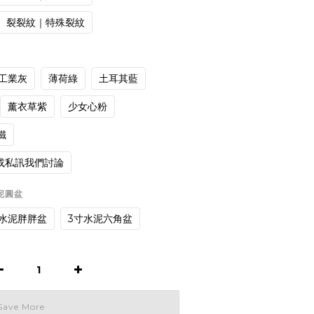
裂裂紋｜特殊裂紋
工業灰
薄荷綠
土耳其藍
薰衣草紫
少女心粉
鐵
或私訊我們討論
水泥圓盆
寸水泥胖胖盆
3寸水泥六角盆
Save More