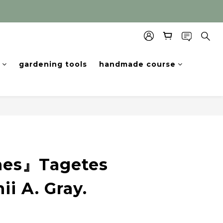
gardening tools
handmade course
hes』Tagetes
i A. Gray.