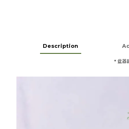
Description
Ad
＊盆器