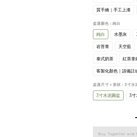
質手繪｜手工上漆
盆器顏色
: 純白
純白
水墨灰
岩苔青
天空藍
泰式奶茶
紅茶拿
客製化顏色｜請備註
盆器尺寸＋形狀
: 3寸
3寸水泥圓盆
3
Buy Together and 