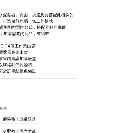
手作水泥盆器』頁面，挑選想要搭配此植株的
，打造屬於您獨一無二的植栽
面點選剛剛挑選的款式，搭配喜歡的底盤
物車，加購需要的商品，並結帳
0~14個工作天出貨
泥盆器完整出貨
放室內建議加購底盤
以聯絡我們討論唷
可於訂單結帳處備註
一色系
染墨雅｜渲染紋路
水磨石｜磨石子盆