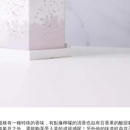
植株有一種特殊的香味，有點像檸檬的清香也似有百香果的酸甜
氛氣息之外，還能夠享受入菜的成就感呢！另外他的味道蚊蟲並