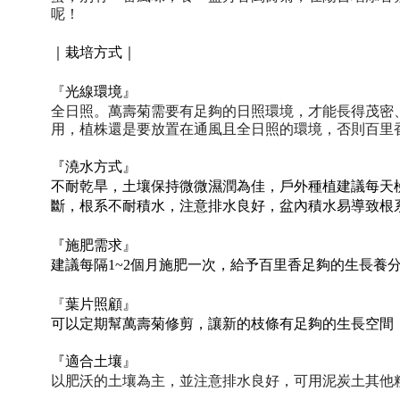
呢！
｜栽培方式｜
『
光線環境』
全日照。萬壽菊需要有足夠的日照環境，才能長得茂密
用，植株還是要放置在通風且全日照的環境，否則百里
『澆水方式』
不耐乾旱，土壤保持微微濕潤為佳，戶外種植建議每天
斷，根系不耐積水，注意排水良好，盆內積水易導致根
『施肥需求』
建議每隔1~2個月施肥一次，給予百里香足夠的生長養
『
葉片照顧』
可以定期幫萬壽菊修剪，讓新的枝條有足夠的生長空間
『適合土壤』
以肥沃的土壤為主，並注意排水良好，可用泥炭土其他