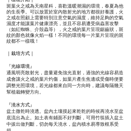
斑葉火之戒為天南星科，喜歡溫暖潮濕的環境，春夏為他
的生長季。可以放置於室內散射光的地方都很好養護，火
之戒在照顧上需要特別注意空氣的濕度，維持足夠的空氣
濕度才能讓葉片健康漂亮，並且不容易遭受病蟲害攻擊
（如紅蜘蛛、介殼蟲等），火之戒的葉片呈現鋸齒狀，斑
紋的顏色就像火焰一樣！不同的環境每一片葉片呈現的斑
紋都不一樣哦！
｜栽培方式｜
『
光線環境』
通風明亮散射光，盡量避免強光直射，過強的光線容易造
成會讓火之戒的葉片灼傷，如葉片產生焦邊或受傷時便要
調整光照環境，若光線都來自同一方向時，建議每隔幾天
幫植栽轉變方向。
『澆水方式』
盆土微乾時澆透。盆內土壤摸起來乾乾的時候再澆水至盆
底流出為止。如土表有鋪面不好判斷，可用竹筷插入盆土
中拔出做判斷，切勿每天澆水，盆內積水易導致根系受
損。