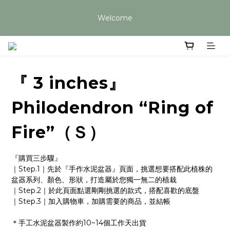
目前手工盆器皆需20個工作天以上，如有急單請先與我們聯絡 謝
Welcome
謝您
目前手工盆器皆需20個工作天以上，如有急單請先與我們聯絡 謝
謝您
『 3 inches』
Philodendron “Ring of
Fire”（Ｓ）
『購買三步驟』
｜Step.1｜先於『手作水泥盆器』頁面，挑選想要搭配此植株的
盆器系列、顏色、形狀，打造屬於您獨一無二的植栽
｜Step.2｜於此頁面點選剛剛挑選的款式，搭配喜歡的底盤
｜Step.3｜加入購物車，加購需要的商品，並結帳
＊手工水泥盆器製作約10~14個工作天出貨