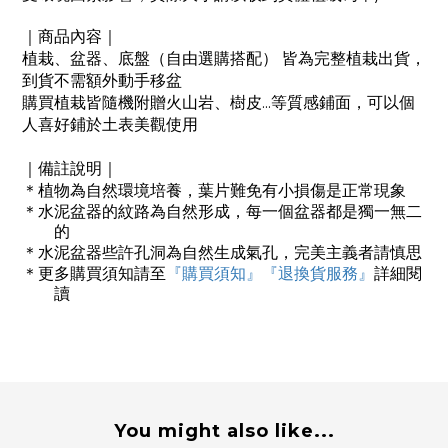
｜商品內容｜
植栽、盆器、底盤（自由選購搭配）
皆為完整植栽出貨，
到貨不需額外動手移盆
...
購買植栽皆隨機附贈火山岩、樹皮
等質感鋪面，可以個
人喜好鋪於土表美觀使用
｜備註說明｜
＊
植物為自然環境培養，葉片難免有小損傷是正常現象
＊
水泥盆器的紋路為自然形成，每一個盆器都是獨一無二
的
＊
水泥盆器些許孔洞為自然生成氣孔，完美主義者請慎思
＊
更多購買須知請至
『購買須知』
『退換貨服務』
詳細閱
讀
You might also like...