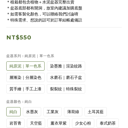
＊植栽都包含植物＋水泥盆器完整出貨
＊盆器底部都有開洞，放室內建議加購底盤
＊如需客製化顏色，可以聯絡我們討論唷
＊特殊需求、想說的話可於訂單結帳處備註
NT$550
盆器系列
: 純原泥｜單一色系
純原泥｜單一色系
染墨雅｜渲染紋路
層漸染｜分層染色
水磨石｜磨石子盆
質手繪｜手工上漆
裂裂紋｜特殊裂紋
盆器顏色
: 純白
純白
水墨灰
工業灰
薄荷綠
土耳其藍
岩苔青
天空藍
薰衣草紫
少女心粉
泰式奶茶