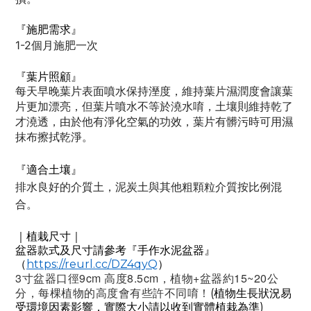
『施肥需求』
1-2
個月施肥一次
『
葉片照顧』
每天早晚葉片表面噴水保持溼度，維持葉片濕潤度會讓葉
片更加漂亮，但葉片噴水不等於澆水唷，土壤則維持乾了
才澆透，由於他有淨化空氣的功效，葉片有髒污時可用濕
抹布擦拭乾淨。
『適合土壤』
排水良好的介質土，泥炭土與其他粗顆粒介質按比例混
合。
｜植栽尺寸｜
盆器款式及尺寸請參考『手作水泥盆器』
https://reurl.cc/DZ4qyQ
（
）
3寸盆器口徑9cm 高度8.5cm，植物+盆器約15~20公
分，每棵植物的高度會有些許不同唷！
(
植物生長狀況易
)
受環境因素影響，實際大小請以收到實體植栽為準