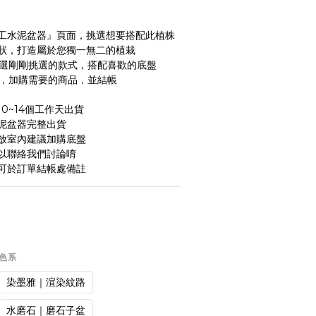
純手工水泥盆器』頁面，挑選想要搭配此植株
狀，打造屬於您獨一無二的植栽
面點選剛剛挑選的款式，搭配喜歡的底盤
物車，加購需要的商品，並結帳
0~14個工作天出貨
泥盆器完整出貨
放室內建議加購底盤
以聯絡我們討論唷
可於訂單結帳處備註
一色系
染墨雅｜渲染紋路
水磨石｜磨石子盆