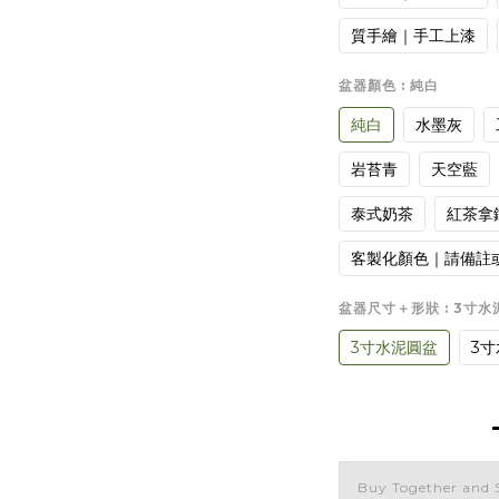
質手繪｜手工上漆
盆器顏色
: 純白
純白
水墨灰
岩苔青
天空藍
泰式奶茶
紅茶拿
客製化顏色｜請備註
盆器尺寸＋形狀
: 3寸
3寸水泥圓盆
3
Buy Together and 