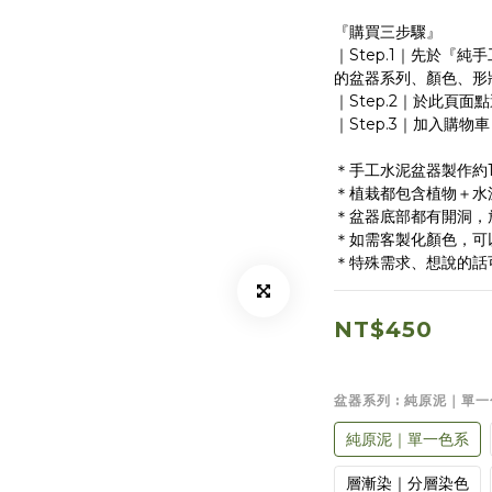
『購買三步驟』
｜Step.1｜先於『
的盆器系列、顏色、形
｜Step.2｜於此頁
｜Step.3｜加入購
＊手工水泥盆器製作約1
＊植栽都包含植物＋水
＊盆器底部都有開洞，
＊如需客製化顏色，可
＊特殊需求、想說的話
NT$450
盆器系列
: 純原泥｜單
純原泥｜單一色系
層漸染｜分層染色