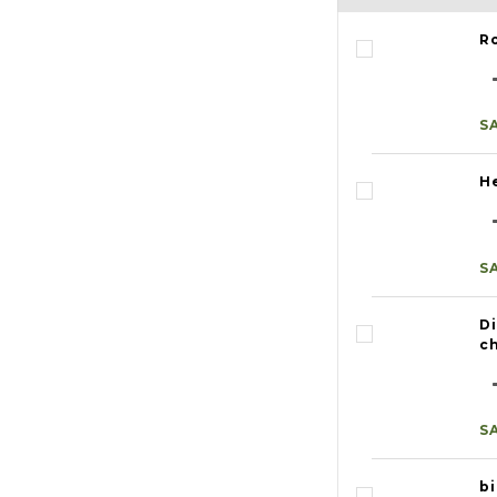
R
S
H
S
D
c
S
b