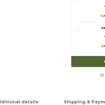
S
S
S
ditional details
Shipping & Pay