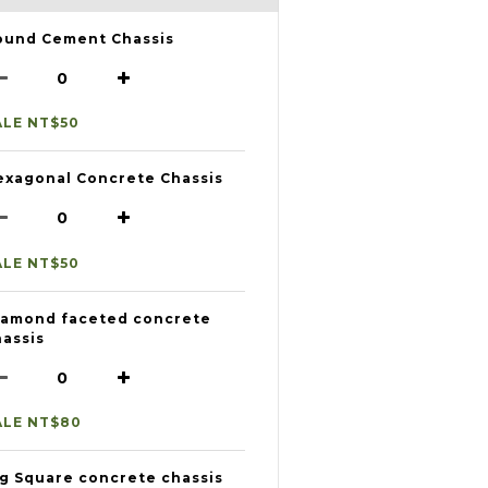
ound Cement Chassis
ALE NT$50
exagonal Concrete Chassis
ALE NT$50
iamond faceted concrete
hassis
ALE NT$80
ig Square concrete chassis