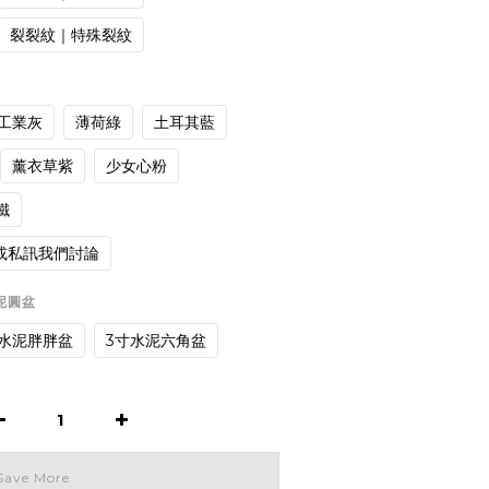
裂裂紋｜特殊裂紋
工業灰
薄荷綠
土耳其藍
薰衣草紫
少女心粉
鐵
或私訊我們討論
水泥圓盆
寸水泥胖胖盆
3寸水泥六角盆
Save More