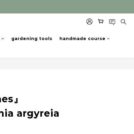
gardening tools
handmade course
hes』
ia argyreia