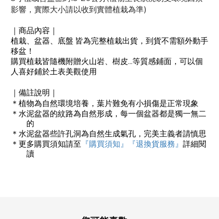
)
影響，實際大小請以收到實體植栽為準
｜商品內容｜
植栽、盆器、底盤
皆為完整植栽出貨，到貨不需額外動手
移盆！
...
購買植栽皆隨機附贈火山岩、樹皮
等質感鋪面，可以個
人喜好鋪於土表美觀使用
｜備註說明｜
＊
植物為自然環境培養，葉片難免有小損傷是正常現象
＊
水泥盆器的紋路為自然形成，每一個盆器都是獨一無二
的
＊
水泥盆器些許孔洞為自然生成氣孔，完美主義者請慎思
＊
更多購買須知請至
『購買須知』
『退換貨服務』
詳細閱
讀