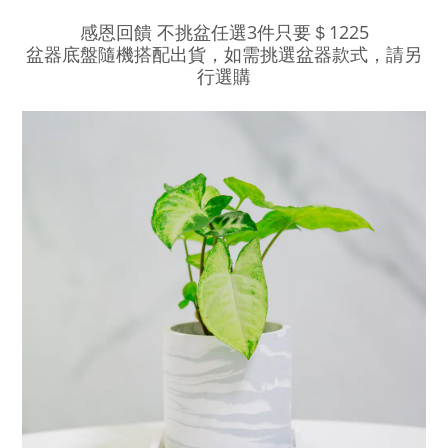
3
1225
感恩回饋
不挑盆任選
件只要＄
盆器底盤隨機搭配出貨，如需挑選盆器款式，請另
行選購