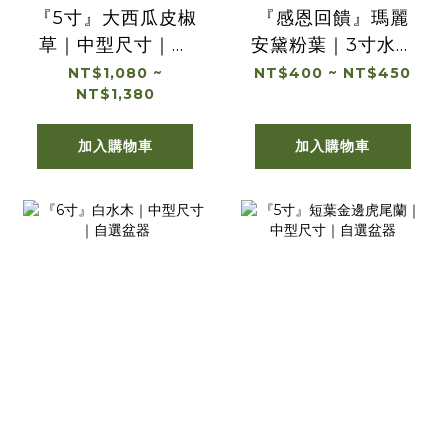
『5寸』大西瓜皮椒
『感恩回饋』瑪麗
草｜中型尺寸｜自
安黛粉葉｜3寸水泥
選盆器
盆＋底盤｜不挑款
NT$1,080 ~
NT$400 ~ NT$450
NT$1,380
加入購物車
加入購物車